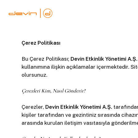
Skip
to
main
content
Çerez Politikası
Bu Çerez Politikası;
Devin Etkinlik Yönetimi A.Ş.
kullanımına ilişkin açıklamalar içermektedir. Si
olursunuz.
Çerezleri Kim, Nasıl Gönderir?
Çerezler,
Devin Etkinlik Yönetimi A.Ş.
tarafından
kişiler tarafından ve gezintiniz sırasında cihaz
arasında kurulan iletişim vasıtasıyla gönderilme