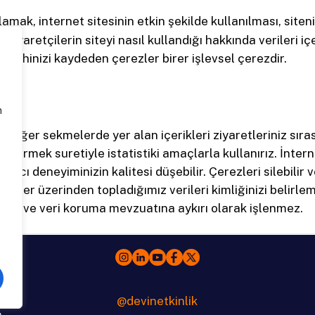
rlamak, internet sitesinin etkin şekilde kullanılması, site
 ziyaretçilerin siteyi nasıl kullandığı hakkında verileri içe
l tercihinizi kaydeden çerezler birer işlevsel çerezdir.
n
e diğer sekmelerde yer alan içerikleri ziyaretleriniz sıras
 getirmek suretiyle istatistiki amaçlarla kullanırız. İnter
ıcı deneyiminizin kalitesi düşebilir. Çerezleri silebilir 
erezler üzerinden topladığımız verileri kimliğinizi belir
ılmaz ve veri koruma mevzuatına aykırı olarak işlenmez.
@
d
e
v
i
n
e
t
k
i
n
l
i
k