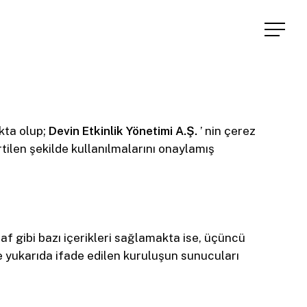
Menu
kta olup;
Devin Etkinlik Yönetimi A.Ş.
’ nin çerez
rtilen şekilde kullanılmalarını onaylamış
f gibi bazı içerikleri sağlamakta ise, üçüncü
le yukarıda ifade edilen kuruluşun sunucuları