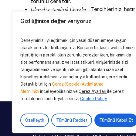
zorunlu çerezdir.
İşlevsel ve Analitik Çerezler
Tercihlerinizi hatı
optimize edilmesi gibi amaçlarla kullanılır ve
Gizliliğinize değer veriyoruz
bilgilerinizi içerebilir. Örneğin sitemizde di
Deneyiminizi iyileştirmek için yasal düzenlemeye uygun
olarak çerezler kullanıyoruz. Bunların bir kısmı web sitemizi
Cihazınızdan aldığımız bilgiler nasıl kullanılıyor?
işlerliği için gerekli olan zorunlu çerezler iken, bir kısmı da
Ayrıca, internet sitemizde yer alan yazı, haber v
site performans analiz ve istatistikleri, girişlerinizde sizi
sayfalara ilişkin kullanım verilerini anonim hale
tanıyabilmemiz ve içerik, reklam gibi alanları size özel
etmek zorunda değilsiniz fakat bu durumda kullan
kişiselleştirebilmemiz amaçlarıyla kullanılan çerezlerdir.
sitemiz olması gerektiği gibi çalışamayabilir. Ç
Detaylı bilgi için
Çerez (Cookie) Aydınlatma
Politikasında belirtilen amaçlar dışında kullan
Metnimizi
inceleyebilirsiniz ve
Çerez Ayarları
ile çerez
tercihlerinizi belirleyebilirsiniz.
Cookie Policy
Özelleştir
Tümünü Reddet
Tümünü Kabul Et
Devin
Etkinlik
Yönetimi
A.Ş.