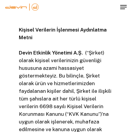
Skip
Men
to
Close
main
Menu
content
Kişisel Verilerin İşlenmesi Aydınlatma
Metni
Devin Etkinlik Yönetimi A.Ş.
(“Şirket)
olarak kişisel verilerinizin güvenliği
hususuna azami hassasiyet
göstermekteyiz. Bu bilinçle, Şirket
olarak ürün ve hizmetlerimizden
faydalanan kişiler dahil, Şirket ile ilişkili
tüm şahıslara ait her türlü kişisel
verilerin 6698 sayılı Kişisel Verilerin
Korunması Kanunu (“KVK Kanunu”)’na
uygun olarak işlenerek, muhafaza
edilmesine ve kanuna uygun olarak