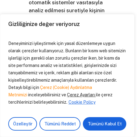
otomatik sistemler vasıtasıyla
analiz edilmesi suretiyle kişinin
kendisi aleyhine bir sonucun ortaya
Gizliliğinize değer veriyoruz
çıkması halinde bu sonuca itiraz
etme,
Kişisel verilerin kanuna aykırı olarak
Deneyiminizi iyileştirmek için yasal düzenlemeye uygun
işlenmesi sebebiyle zarara
olarak çerezler kullanıyoruz. Bunların bir kısmı web sitemizin
uğraması hâlinde zararın
işlerliği için gerekli olan zorunlu çerezler iken, bir kısmı da
site performans analiz ve istatistikleri, girişlerinizde sizi
giderilmesini talep etme haklarına
tanıyabilmemiz ve içerik, reklam gibi alanları size özel
sahiptir.
kişiselleştirebilmemiz amaçlarıyla kullanılan çerezlerdir.
Detaylı bilgi için
Çerez (Cookie) Aydınlatma
KVK Kanunu’nun 13. maddesinin 1.
Metnimizi
inceleyebilirsiniz ve
Çerez Ayarları
ile çerez
fıkrası gereğince, yukarıda belirtilen
tercihlerinizi belirleyebilirsiniz.
Cookie Policy
haklarınızı kullanmak ile ilgili talebinizi,
yazılı veya Kişisel Verileri Koruma
Kurulu’nun belirlediği diğer yöntemlerle
Özelleştir
Tümünü Reddet
Tümünü Kabul Et
Şirketimize iletebilirsiniz. Başvurunuzu,