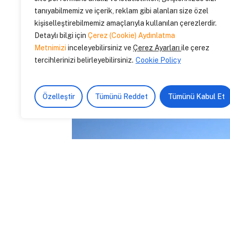
tanıyabilmemiz ve içerik, reklam gibi alanları size özel
kişiselleştirebilmemiz amaçlarıyla kullanılan çerezlerdir.
Detaylı bilgi için
Çerez (Cookie) Aydınlatma
Metnimizi
inceleyebilirsiniz ve
Çerez Ayarları
ile çerez
tercihlerinizi belirleyebilirsiniz.
Cookie Policy
Özelleştir
Tümünü Reddet
Tümünü Kabul Et