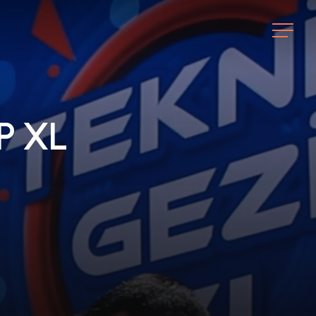
Menu
P
X
L