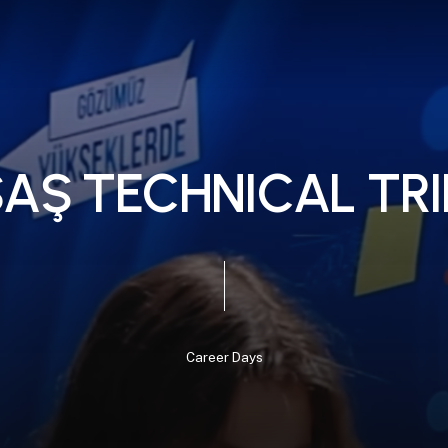
S
A
Ş
T
E
C
H
N
I
C
A
L
T
R
I
Career
Days