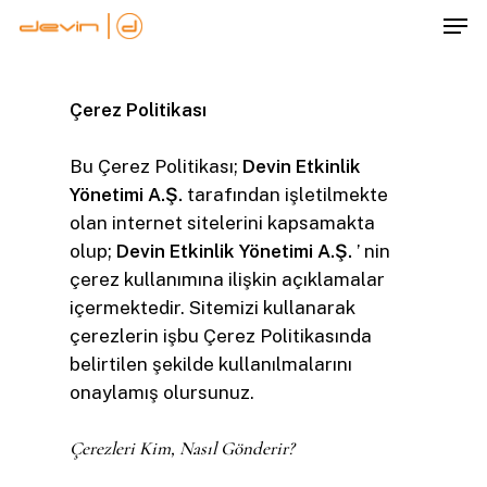
Skip
Men
to
Close
main
Menu
content
Çerez Politikası
Bu Çerez Politikası;
Devin Etkinlik
Yönetimi A.Ş.
tarafından işletilmekte
olan internet sitelerini kapsamakta
olup;
Devin Etkinlik Yönetimi A.Ş.
’ nin
çerez kullanımına ilişkin açıklamalar
içermektedir. Sitemizi kullanarak
çerezlerin işbu Çerez Politikasında
belirtilen şekilde kullanılmalarını
onaylamış olursunuz.
Çerezleri Kim, Nasıl Gönderir?