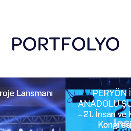
roje Lansmanı
PERYÖN 
ANADOLU ŞU
– 21. İnsan ve 
Kongres