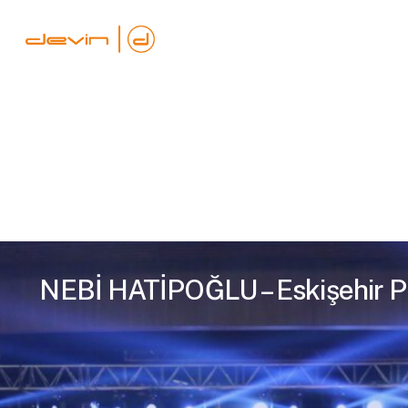
Skip
to
main
content
NEBİ HATİPOĞLU – Eskişehir P