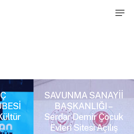
Menu
İÇ
SAVUNMA SANAYİİ
BESİ
BAŞKANLIĞI –
Kültür
Serdar Demir Çocuk
i
Evleri Sitesi Açılış