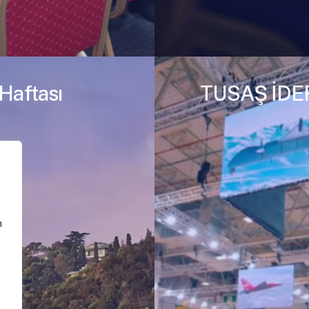
Haftası
TUSAŞ İDE
n