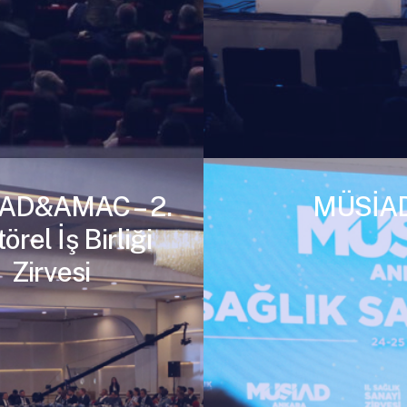
AD&AMAC – 2.
MÜSİAD 
örel İş Birliği
Zirvesi